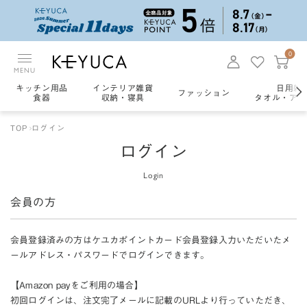
0
MENU
キッチン用品
インテリア雑貨
日用雑
ファッション
食器
収納・寝具
タオル・アロ
TOP
ログイン
ログイン
Login
会員の方
会員登録済みの方はケユカポイントカード会員登録入力いただいたメ
ールアドレス・パスワードでログインできます。
【Amazon payをご利用の場合】
初回ログインは、注文完了メールに記載のURLより行っていただき、