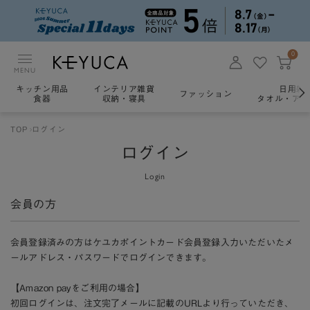
0
MENU
キッチン用品
インテリア雑貨
日用雑
ファッション
食器
収納・寝具
タオル・アロ
TOP
ログイン
ログイン
Login
会員の方
会員登録済みの方はケユカポイントカード会員登録入力いただいたメ
ールアドレス・パスワードでログインできます。
【Amazon payをご利用の場合】
初回ログインは、注文完了メールに記載のURLより行っていただき、