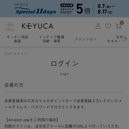
0
MENU
キッチン用品
インテリア雑貨
日用雑
ファッション
食器
収納・寝具
タオル・アロ
TOP
ログイン
ログイン
Login
会員の方
会員登録済みの方はケユカポイントカード会員登録入力いただいたメ
ールアドレス・パスワードでログインできます。
【Amazon payをご利用の場合】
初回ログインは、注文完了メールに記載のURLより行っていただき、