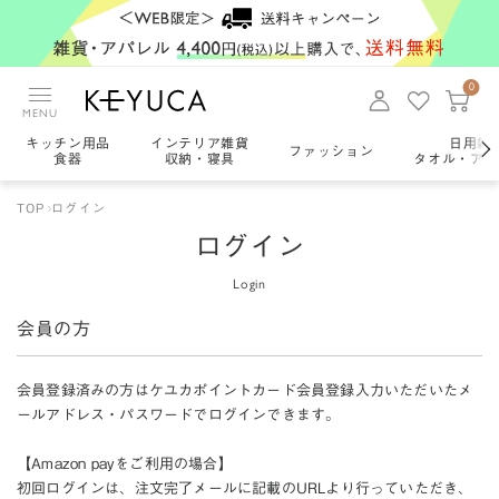
0
MENU
キッチン用品
インテリア雑貨
日用雑
ファッション
食器
収納・寝具
タオル・アロ
TOP
ログイン
ログイン
Login
会員の方
会員登録済みの方はケユカポイントカード会員登録入力いただいたメ
ールアドレス・パスワードでログインできます。
【Amazon payをご利用の場合】
初回ログインは、注文完了メールに記載のURLより行っていただき、