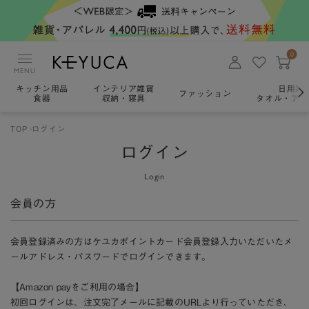
0
MENU
キッチン用品
インテリア雑貨
日用雑
ファッション
食器
収納・寝具
タオル・アロ
TOP
ログイン
ログイン
Login
会員の方
会員登録済みの方はケユカポイントカード会員登録入力いただいたメ
ールアドレス・パスワードでログインできます。
【Amazon payをご利用の場合】
初回ログインは、注文完了メールに記載のURLより行っていただき、