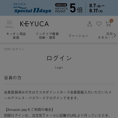
0
MENU
キッチン用品
インテリア雑貨
日用雑
ファッション
食器
収納・寝具
タオル・アロ
TOP
ログイン
ログイン
Login
会員の方
会員登録済みの方はケユカポイントカード会員登録入力いただいたメ
ールアドレス・パスワードでログインできます。
【Amazon payをご利用の場合】
初回ログインは、注文完了メールに記載のURLより行っていただき、