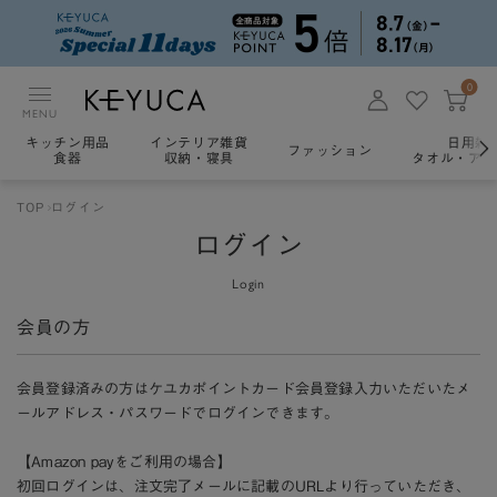
0
MENU
キッチン用品
インテリア雑貨
日用雑
ファッション
食器
収納・寝具
タオル・アロ
TOP
ログイン
ログイン
Login
会員の方
会員登録済みの方はケユカポイントカード会員登録入力いただいたメ
ールアドレス・パスワードでログインできます。
【Amazon payをご利用の場合】
初回ログインは、注文完了メールに記載のURLより行っていただき、