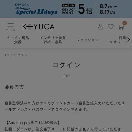
0
MENU
キッチン用品
インテリア雑貨
日用雑
ファッション
食器
収納・寝具
タオル・アロ
TOP
ログイン
ログイン
Login
会員の方
会員登録済みの方はケユカポイントカード会員登録入力いただいたメ
ールアドレス・パスワードでログインできます。
【Amazon payをご利用の場合】
初回ログインは、注文完了メールに記載のURLより行っていただき、