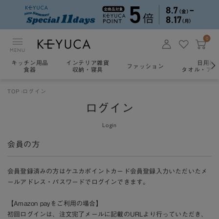
0
MENU
キッチン用品
インテリア雑貨
日用雑
ファッション
食器
収納・寝具
タオル・アロ
TOP
ログイン
ログイン
Login
会員の方
会員登録済みの方はケユカポイントカード会員登録入力いただいたメ
ールアドレス・パスワードでログインできます。
【Amazon payをご利用の場合】
初回ログインは、注文完了メールに記載のURLより行っていただき、