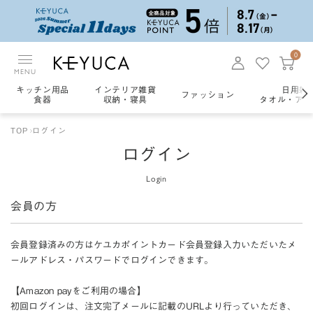
0
MENU
キッチン用品
インテリア雑貨
日用雑
ファッション
食器
収納・寝具
タオル・アロ
TOP
ログイン
ログイン
Login
会員の方
会員登録済みの方はケユカポイントカード会員登録入力いただいたメ
ールアドレス・パスワードでログインできます。
【Amazon payをご利用の場合】
初回ログインは、注文完了メールに記載のURLより行っていただき、