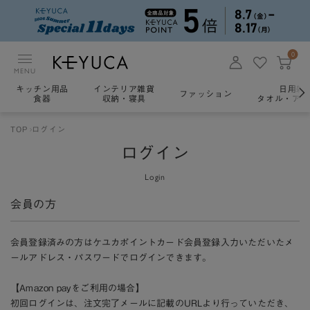
0
MENU
キッチン用品
インテリア雑貨
日用雑
ファッション
食器
収納・寝具
タオル・アロ
TOP
ログイン
ログイン
Login
会員の方
会員登録済みの方はケユカポイントカード会員登録入力いただいたメ
ールアドレス・パスワードでログインできます。
【Amazon payをご利用の場合】
初回ログインは、注文完了メールに記載のURLより行っていただき、