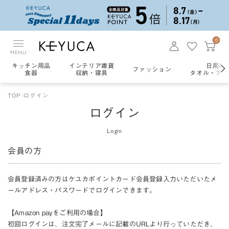
0
MENU
キッチン用品
インテリア雑貨
日用雑
ファッション
食器
収納・寝具
タオル・アロ
TOP
ログイン
ログイン
Login
会員の方
会員登録済みの方はケユカポイントカード会員登録入力いただいたメ
ールアドレス・パスワードでログインできます。
【Amazon payをご利用の場合】
初回ログインは、注文完了メールに記載のURLより行っていただき、