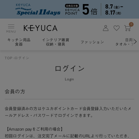
0
MENU
キッチン用品
インテリア雑貨
日用雑
ファッション
食器
収納・寝具
タオル・アロ
TOP
ログイン
ログイン
Login
会員の方
会員登録済みの方はケユカポイントカード会員登録入力いただいたメ
ールアドレス・パスワードでログインできます。
【Amazon payをご利用の場合】
初回ログインは、注文完了メールに記載のURLより行っていただき、