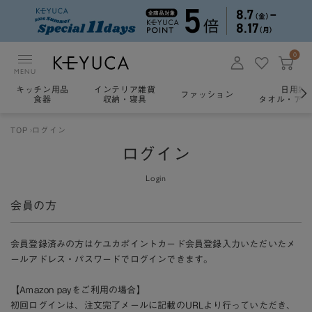
0
MENU
キッチン用品
インテリア雑貨
日用雑
ファッション
食器
収納・寝具
タオル・アロ
TOP
ログイン
ログイン
Login
会員の方
会員登録済みの方はケユカポイントカード会員登録入力いただいたメ
ールアドレス・パスワードでログインできます。
【Amazon payをご利用の場合】
初回ログインは、注文完了メールに記載のURLより行っていただき、