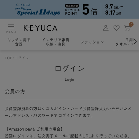
0
MENU
キッチン用品
インテリア雑貨
日用雑
ファッション
食器
収納・寝具
タオル・アロ
TOP
ログイン
ログイン
Login
会員の方
会員登録済みの方はケユカポイントカード会員登録入力いただいたメ
ールアドレス・パスワードでログインできます。
【Amazon payをご利用の場合】
初回ログインは、注文完了メールに記載のURLより行っていただき、