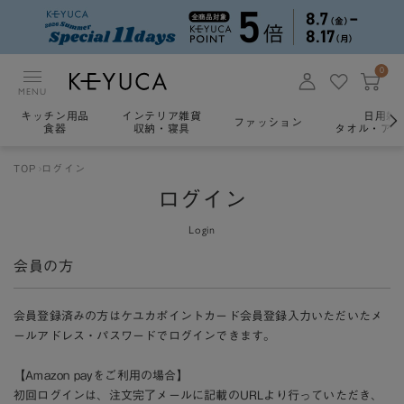
0
MENU
キッチン用品
インテリア雑貨
日用雑
ファッション
食器
収納・寝具
タオル・アロ
TOP
ログイン
ログイン
Login
会員の方
会員登録済みの方はケユカポイントカード会員登録入力いただいたメ
ールアドレス・パスワードでログインできます。
【Amazon payをご利用の場合】
初回ログインは、注文完了メールに記載のURLより行っていただき、