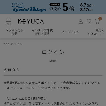
0
MENU
キッチン用品
インテリア雑貨
日用雑
ファッション
食器
収納・寝具
タオル・アロ
TOP
ログイン
ログイン
Login
会員の方
会員登録済みの方はケユカポイントカード会員登録入力いただいたメ
ールアドレス・パスワードでログインできます。
【Amazon payをご利用の場合】
初回ログインは、注文完了メールに記載のURLより行っていただき、