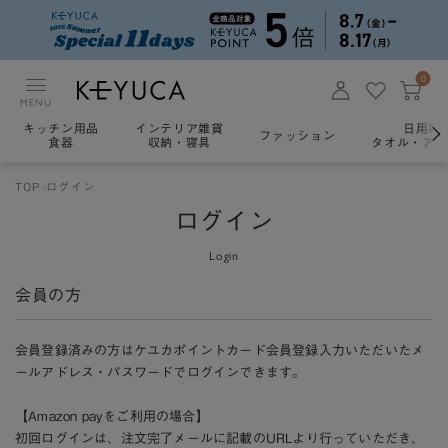
0
MENU
キッチン用品
インテリア雑貨
日用雑
ファッション
食器
収納・寝具
タオル・アロ
TOP
ログイン
ログイン
Login
会員の方
会員登録済みの方はケユカポイントカード会員登録入力いただいたメ
ールアドレス・パスワードでログインできます。
【Amazon payをご利用の場合】
初回ログインは、注文完了メールに記載のURLより行っていただき、