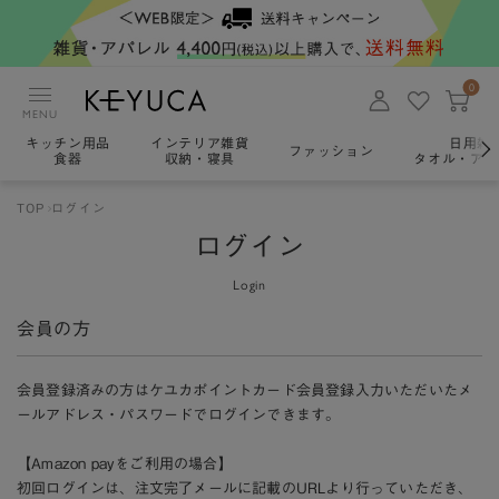
0
MENU
キッチン用品
インテリア雑貨
日用雑
ファッション
食器
収納・寝具
タオル・アロ
TOP
ログイン
ログイン
Login
会員の方
会員登録済みの方はケユカポイントカード会員登録入力いただいたメ
ールアドレス・パスワードでログインできます。
【Amazon payをご利用の場合】
初回ログインは、注文完了メールに記載のURLより行っていただき、