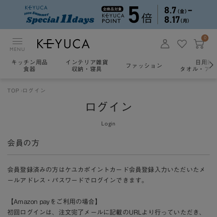
0
MENU
キッチン用品
インテリア雑貨
日用雑
ファッション
食器
収納・寝具
タオル・アロ
TOP
ログイン
ログイン
Login
会員の方
会員登録済みの方はケユカポイントカード会員登録入力いただいたメ
ールアドレス・パスワードでログインできます。
【Amazon payをご利用の場合】
初回ログインは、注文完了メールに記載のURLより行っていただき、