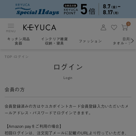
0
MENU
キッチン用品
インテリア雑貨
日用雑
ファッション
食器
収納・寝具
タオル・アロ
TOP
ログイン
ログイン
Login
会員の方
会員登録済みの方はケユカポイントカード会員登録入力いただいたメ
ールアドレス・パスワードでログインできます。
【Amazon payをご利用の場合】
初回ログインは、注文完了メールに記載のURLより行っていただき、