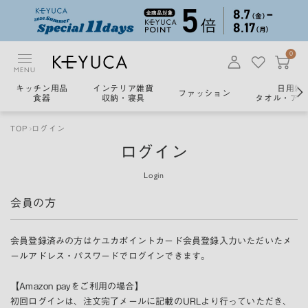
0
MENU
キッチン用品
インテリア雑貨
日用雑
ファッション
食器
収納・寝具
タオル・アロ
TOP
ログイン
ログイン
Login
会員の方
会員登録済みの方はケユカポイントカード会員登録入力いただいたメ
ールアドレス・パスワードでログインできます。
【Amazon payをご利用の場合】
初回ログインは、注文完了メールに記載のURLより行っていただき、