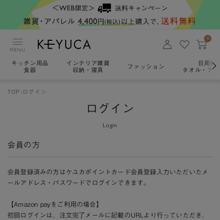
0
MENU
キッチン用品
インテリア雑貨
日用雑
ファッション
食器
収納・寝具
タオル・アロ
TOP
ログイン
ログイン
Login
会員の方
会員登録済みの方はケユカポイントカード会員登録入力いただいたメ
ールアドレス・パスワードでログインできます。
【Amazon payをご利用の場合】
初回ログインは、注文完了メールに記載のURLより行っていただき、