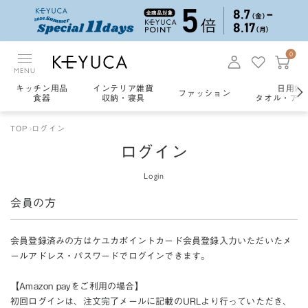
0
MENU
キッチン用品
インテリア雑貨
日用雑
ファッション
食器
収納・寝具
タオル・アロ
TOP
ログイン
ログイン
Login
会員の方
会員登録済みの方はケユカポイントカード会員登録入力いただいたメ
ールアドレス・パスワードでログインできます。
【Amazon payをご利用の場合】
初回ログインは、注文完了メールに記載のURLより行っていただき、