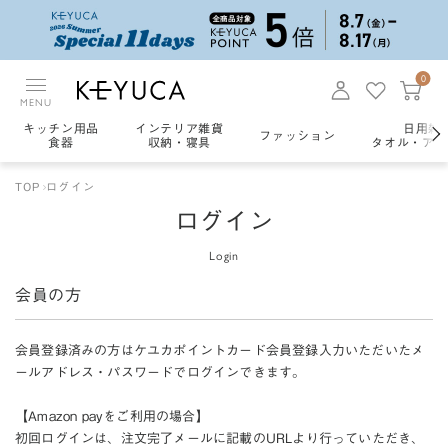
0
MENU
キッチン用品
インテリア雑貨
日用雑
ファッション
食器
収納・寝具
タオル・アロ
TOP
ログイン
ログイン
Login
会員の方
会員登録済みの方はケユカポイントカード会員登録入力いただいたメ
ールアドレス・パスワードでログインできます。
【Amazon payをご利用の場合】
初回ログインは、注文完了メールに記載のURLより行っていただき、