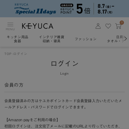
0
MENU
キッチン用品
インテリア雑貨
日用雑
ファッション
食器
収納・寝具
タオル・アロ
TOP
ログイン
ログイン
Login
会員の方
会員登録済みの方はケユカポイントカード会員登録入力いただいたメ
ールアドレス・パスワードでログインできます。
【Amazon payをご利用の場合】
初回ログインは、注文完了メールに記載のURLより行っていただき、