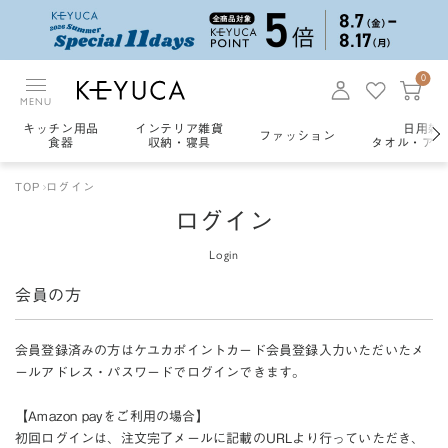
0
MENU
キッチン用品
インテリア雑貨
日用雑
ファッション
食器
収納・寝具
タオル・アロ
TOP
ログイン
ログイン
Login
会員の方
会員登録済みの方はケユカポイントカード会員登録入力いただいたメ
ールアドレス・パスワードでログインできます。
【Amazon payをご利用の場合】
初回ログインは、注文完了メールに記載のURLより行っていただき、