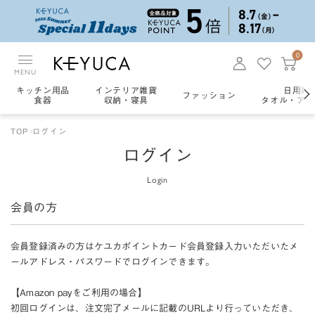
0
MENU
キッチン用品
インテリア雑貨
日用雑
ファッション
食器
収納・寝具
タオル・アロ
TOP
ログイン
ログイン
Login
会員の方
会員登録済みの方はケユカポイントカード会員登録入力いただいたメ
ールアドレス・パスワードでログインできます。
【Amazon payをご利用の場合】
初回ログインは、注文完了メールに記載のURLより行っていただき、