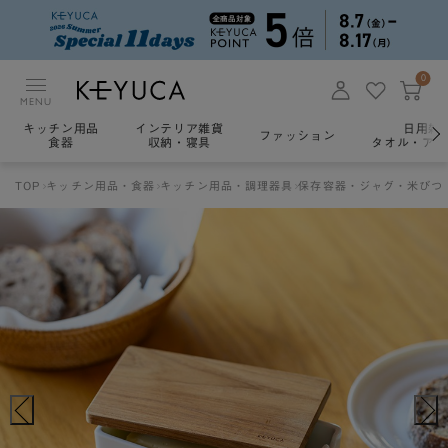
0
MENU
キッチン用品
インテリア雑貨
日用雑
ファッション
食器
収納・寝具
タオル・アロ
TOP
キッチン用品・食器
キッチン用品・調理器具
保存容器・ジャグ・米びつ