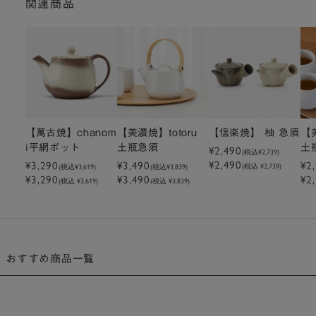
関連商品
【萬古焼】chanom
【美濃焼】totoru
【信楽焼】 柚 急須
【
i平網ポット
土瓶急須
¥2,490
土
(税込
¥2,739
)
¥2,490
¥3,290
¥3,490
¥2
(税込 ¥2,739)
(税込
¥3,619
)
(税込
¥3,839
)
¥3,290
¥3,490
¥2
(税込 ¥3,619)
(税込 ¥3,839)
おすすめ商品一覧