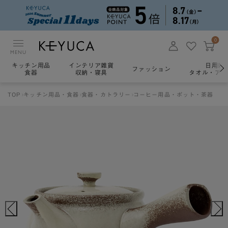
0
MENU
キッチン用品
インテリア雑貨
日用雑
ファッション
食器
収納・寝具
タオル・アロ
TOP
キッチン用品・食器
食器・カトラリー
コーヒー用品・ポット・茶器