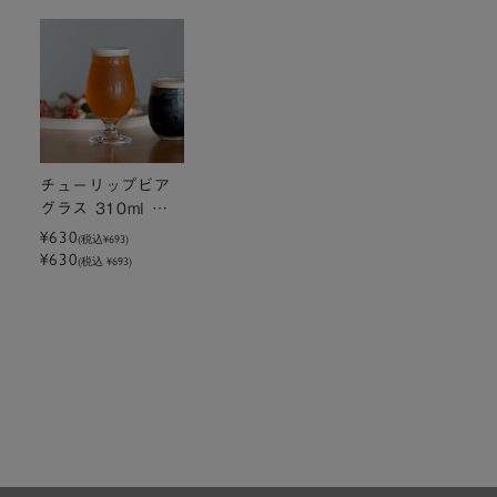
チューリップビア
グラス 310ml ス
テム
¥630
(税込
¥693
)
¥630
(税込 ¥693)