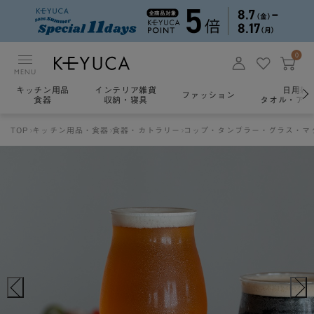
0
MENU
キッチン用品
インテリア雑貨
日用雑
ファッション
食器
収納・寝具
タオル・アロ
TOP
キッチン用品・食器
食器・カトラリー
コップ・タンブラー・グラス・マ