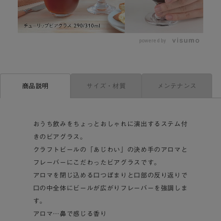
L
o
/
U
a
n
d
m
e
powered by
u
d
t
:
e
7
0
.
6
6
サイズ・材質
メンテナンス
商品説明
%
おうち飲みをちょっとおしゃれに演出するステム付
きのビアグラス。
クラフトビールの「あじわい」の決め手のアロマと
フレーバーにこだわったビアグラスです。
アロマを閉じ込める口つぼまりと口部の反り返りで
口の中全体にビールが広がりフレーバーを強調しま
す。
アロマ…鼻で感じる香り