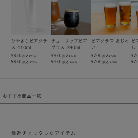
ひやきらビアグラ
チューリップビア
ビアグラス あじわ
ビ
ス 410ml
グラス 290ml
い
し
¥850
¥430
¥700
¥7
(税込
¥935
)
(税込
¥473
)
(税込
¥770
)
¥850
¥430
¥700
¥7
(税込 ¥935)
(税込 ¥473)
(税込 ¥770)
おすすめ商品一覧
最近チェックしたアイテム