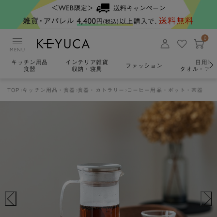
0
MENU
キッチン用品
インテリア雑貨
日用雑
ファッション
食器
収納・寝具
タオル・アロ
TOP
キッチン用品・食器
食器・カトラリー
コーヒー用品・ポット・茶器