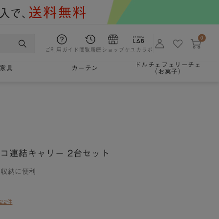
0
ご利用ガイド
閲覧履歴
ショップ
ケユカラボ
ドルチェフェリーチェ
家具
カーテン
（お菓子）
コ連結キャリー 2台セット
の収納に便利
22件