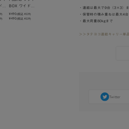
ド中
BOX ワイド浅 |
・連結は最大で9台（3×3）
×D2
W36×D25.7×
¥490
9
)
(税込
¥539
)
・保管時の積み重ねは最大4台
¥490
cm
9)
H8cm
(税込 ¥539)
・最大荷重80kgまで
＞＞タテヨコ連結キャリー単
Twitter