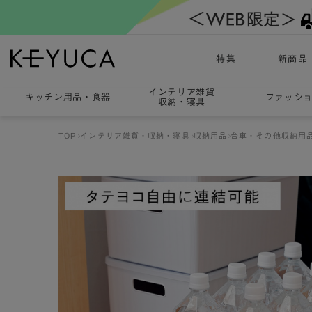
特集
新商品
インテリア雑貨
キッチン用品
・
食器
ファッシ
収納・寝具
TOP
インテリア雑貨・収納・寝具
収納用品
台車・その他収納用