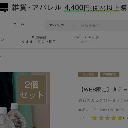
セール
日用雑貨
ベビー・キッズ
ョン
タオル・アロマ用品
マザー
品
【WEB限定】タテヨ
奥行のあるクローゼット
商品コード：
2set1300099
4.8
レビュー :