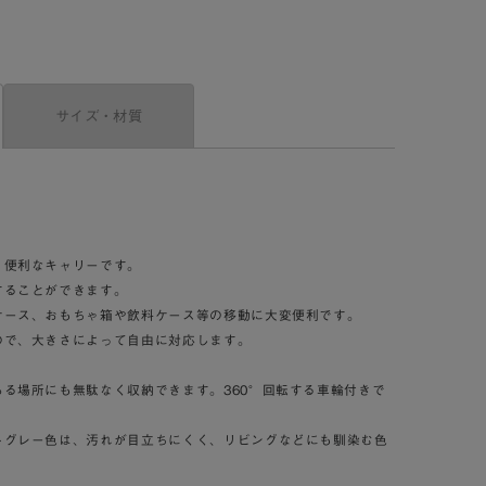
サイズ・材質
、便利なキャリーです。
することができます。
ケース、おもちゃ箱や飲料ケース等の移動に大変便利です。
ので、大きさによって自由に対応します。
る場所にも無駄なく収納できます。360°回転する車輪付きで
トグレー色は、汚れが目立ちにくく、リビングなどにも馴染む色