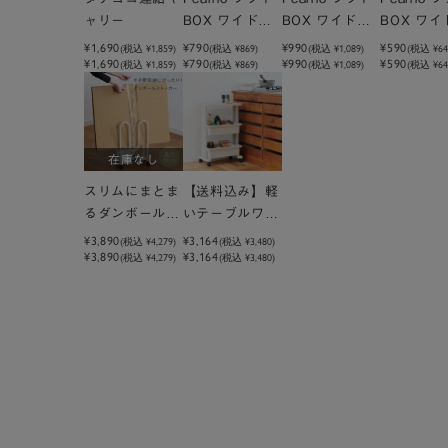
ャリー
BOX ワイド深 |
BOX ワイド大
BOX ワイ
W36×D25.7×
深 | W36×D2
深 | W36
¥1,690
¥790
¥990
¥590
(税込
¥1,859
)
(税込
¥869
)
(税込
¥1,089
)
(税込
¥64
¥1,690
¥790
¥990
¥590
(税込 ¥1,859)
H24cm
(税込 ¥869)
5.7×H32cm
(税込 ¥1,089)
5.7×H16
(税込 ¥64
在庫なし
スリムにまとま
【送料込み】軽
るダンボールス
いテーブルワゴ
トッカー ホワ
ン3段
¥3,890
¥3,164
(税込
¥4,279
)
(税込
¥3,480
)
¥3,890
¥3,164
イト
(税込 ¥4,279)
(税込 ¥3,480)