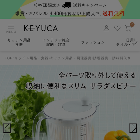
0
MENU
キッチン用品
インテリア雑貨
日用雑
ファッション
食器
収納・寝具
タオル・アロ
TOP
キッチン用品・食器
キッチン用品・調理器具
調理器具・調味料入れ