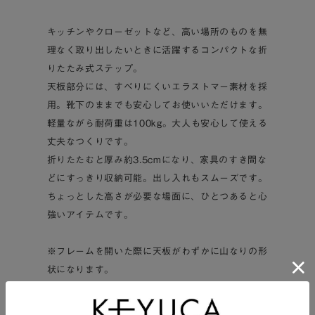
キッチンやクローゼットなど、高い場所のものを無
理なく取り出したいときに活躍するコンパクトな折
りたたみ式ステップ。
天板部分には、すべりにくいエラストマー素材を採
用。靴下のままでも安心してお使いいただけます。
軽量ながら耐荷重は100kg。大人も安心して使える
丈夫なつくりです。
折りたたむと厚み約3.5cmになり、家具のすき間な
どにすっきり収納可能。出し入れもスムーズです。
ちょっとした高さが必要な場面に、ひとつあると心
強いアイテムです。
※フレームを開いた際に天板がわずかに山なりの形
状になります。
人が乗って荷重がかかることで天板が平らに変形
し、そのタイミングでフレーム同士が干渉して“カ