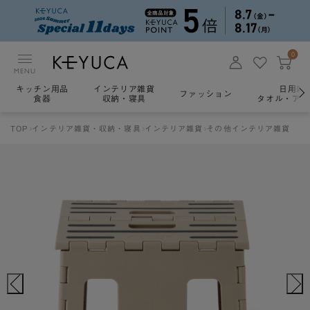
0
MENU
キッチン用品
インテリア雑貨
日用雑
ファッション
食器
収納・寝具
タオル・アロ
TOP
インテリア雑貨・収納・寝具
インテリア雑貨
その他インテリア雑貨