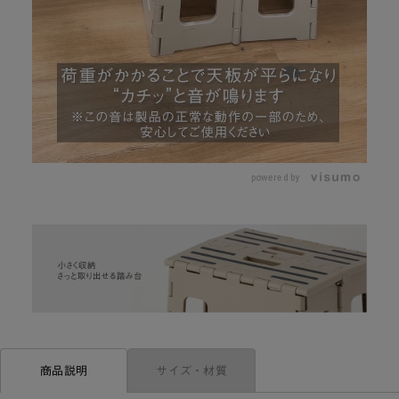
L
o
/
U
a
n
d
m
e
powered by
u
d
t
:
e
1
0
0
.
0
0
%
サイズ・材質
商品説明