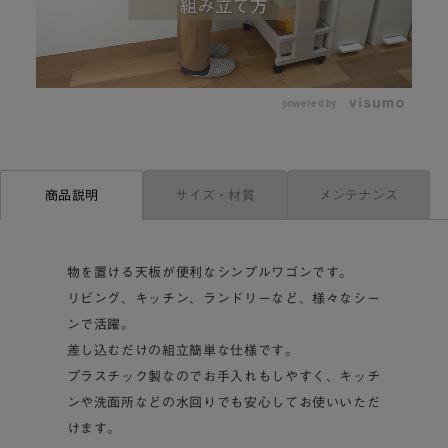
L
o
/
U
a
n
d
m
e
powered by
u
d
t
:
e
4
3
.
4
2
サイズ・材質
メンテナンス
商品説明
%
物を置ける天板が便利なシンプルワゴンです。
リビング、キッチン、ランドリーなど、様々なシー
ンで活躍。
差し込むだけの組立簡単な仕様です。
プラスチック製なのでお手入れもしやすく、キッチ
ンや洗面所などの水回りでも安心してお使いいただ
けます。