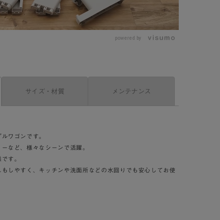
L
o
a
d
e
powered by
d
:
6
5
.
1
3
%
サイズ・材質
メンテナンス
プルワゴンです。
リーなど、様々なシーンで活躍。
様です。
れもしやすく、キッチンや洗面所などの水回りでも安心してお使