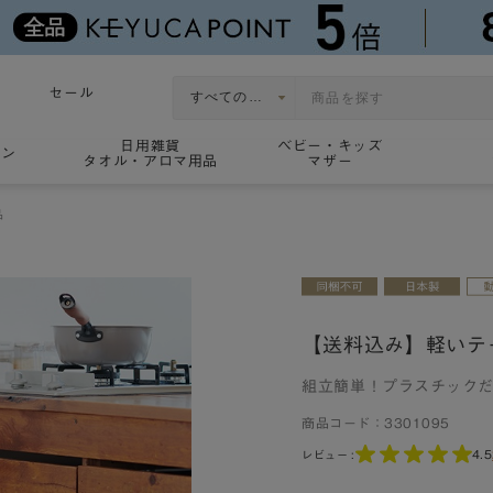
セール
日用雑貨
ベビー・キッズ
ョン
タオル・アロマ用品
マザー
品
【送料込み】軽いテ
組立簡単！プラスチック
商品コード：
3301095
4.5
レビュー :