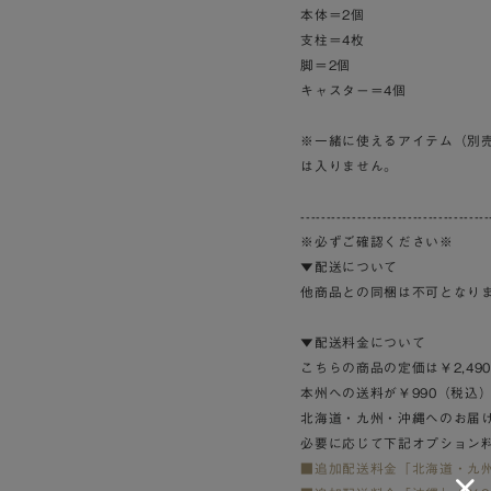
本体＝2個
支柱＝4枚
脚＝2個
キャスター＝4個
※一緒に使えるアイテム（別売）
は入りません。
-------------------------------------
※必ずご確認ください※
▼配送について
他商品との同梱は不可となり
▼配送料金について
こちらの商品の定価は￥2,49
本州への送料が￥990（税込
北海道・九州・沖縄へのお届
必要に応じて下記オプション
■追加配送料金「北海道・九州