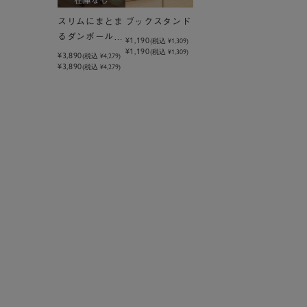
スリムにまとま
ブックスタンド
るダンボールス
¥1,190
(税込
¥1,309
)
¥1,190
(税込 ¥1,309)
トッカー ホワ
¥3,890
(税込
¥4,279
)
¥3,890
(税込 ¥4,279)
イト