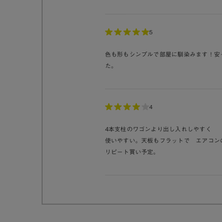
5
色も形もシンプルで部屋に馴染みます！安
た。
4
4本支柱のワゴンより出し入れしやすく
使いやすい。天板もフラットで エアコン
リピート買い予定。