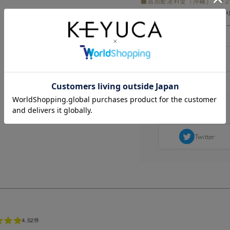
■追加配送料金「沖縄」＋￥2,
※離島は別途お見積もりとな
-------------------------------------
Twitter
4.5
2件