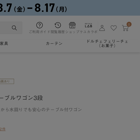
0
ご利用ガイド
閲覧履歴
ショップ
ケユカラボ
ドルチェフェリーチェ
家具
カーテン
（お菓子）
ーブルワゴン3段
だから水回りでも安心のテーブル付ワゴン
2件