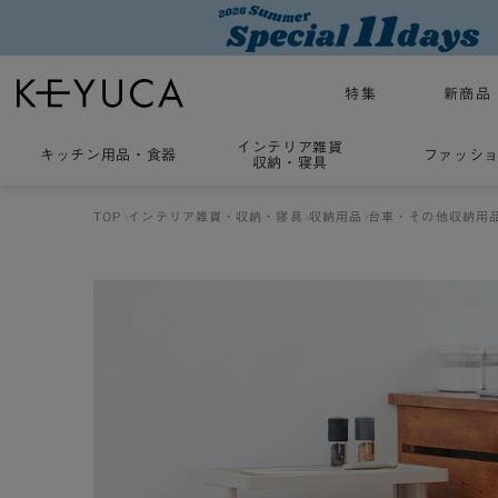
特集
新商品
インテリア雑貨
キッチン用品
・
食器
ファッシ
収納・寝具
TOP
インテリア雑貨・収納・寝具
収納用品
台車・その他収納用