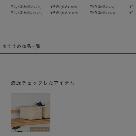
D25.7×H16cm
¥2,700
中深｜W18.5×D2
¥990
浅｜W18.5×D28.
¥890
浅｜
¥1
(税込
¥2,970
)
(税込
¥1,089
)
(税込
¥979
)
¥2,700
¥990
¥890
¥1
8.8×H16.5cm
8×H8.5cm
8×
(税込 ¥2,970)
(税込 ¥1,089)
(税込 ¥979)
おすすめ商品一覧
最近チェックしたアイテム