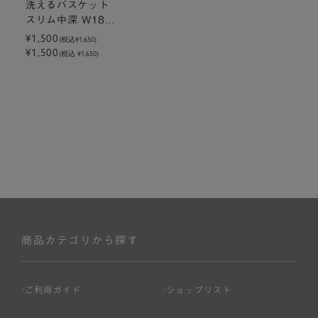
洗えるバスケット
スリム中深 W18×
D25.7×H16cm
¥1,500
(税込
¥1,650
)
¥1,500
(税込 ¥1,650)
商品カテゴリから探す
ご利用ガイド
ショップリスト