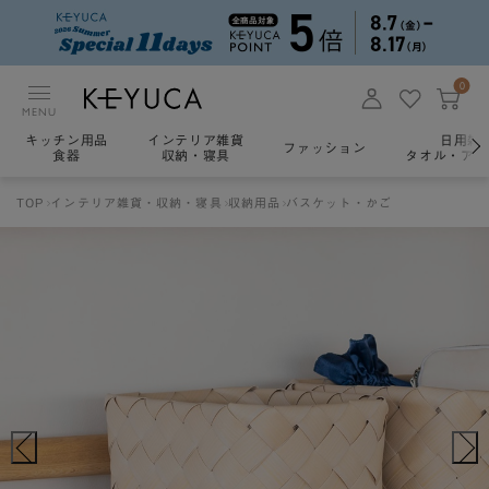
0
MENU
キッチン用品
インテリア雑貨
日用雑
ファッション
食器
収納・寝具
タオル・アロ
TOP
インテリア雑貨・収納・寝具
収納用品
バスケット・かご