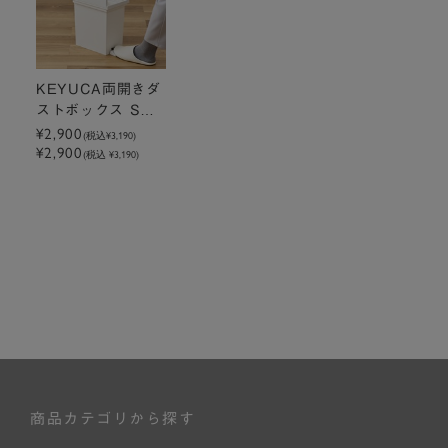
KEYUCA両開きダ
ストボックス S
（7.6L）ホワイト
¥2,900
(税込
¥3,190
)
¥2,900
ゴミ箱
(税込 ¥3,190)
商品カテゴリから探す