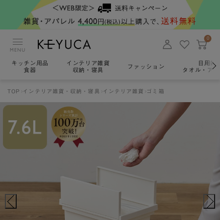
0
MENU
キッチン用品
インテリア雑貨
日用雑
ファッション
食器
収納・寝具
タオル・アロ
TOP
インテリア雑貨・収納・寝具
インテリア雑貨
ゴミ箱