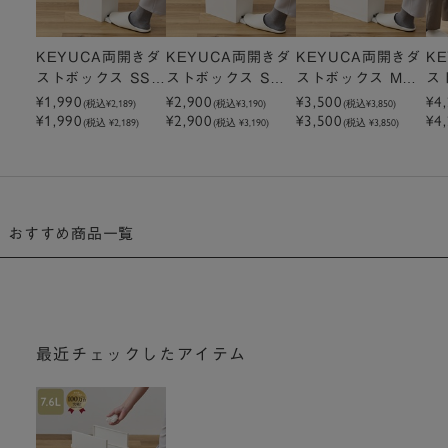
KEYUCA両開きダ
KEYUCA両開きダ
KEYUCA両開きダ
K
ストボックス SS
ストボックス S
ストボックス M
ス
（3.6L）ホワイト
（7.6L）ホワイト
（15.2L）ホワイ
7
¥1,990
¥2,900
¥3,500
¥4
(税込
¥2,189
)
(税込
¥3,190
)
(税込
¥3,850
)
¥1,990
¥2,900
¥3,500
¥4
ゴミ箱
ゴミ箱
ト ゴミ箱
ミ
(税込 ¥2,189)
(税込 ¥3,190)
(税込 ¥3,850)
おすすめ商品一覧
最近チェックしたアイテム