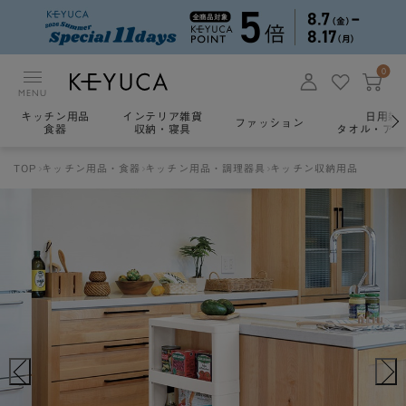
0
MENU
キッチン用品
インテリア雑貨
日用雑
ファッション
食器
収納・寝具
タオル・アロ
TOP
キッチン用品・食器
キッチン用品・調理器具
キッチン収納用品