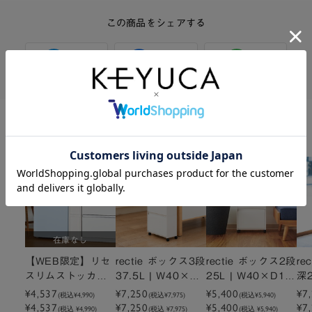
この商品をシェアする
Twitter
Facebook
LINE
関連商品
在庫なし
【WEB限定】リセ
rectie ボックス3段
rectie ボックス2段
re
スリムストッカー
37.5L | W40×D1
25L | W40×D19.
深2
マルチ4段
¥4,537
9.5×H89cm
¥7,250
5×H61cm
¥5,400
2×
¥7
(税込
¥4,990
)
(税込
¥7,975
)
(税込
¥5,940
)
¥4,537
¥7,250
¥5,400
¥7
(税込 ¥4,990)
(税込 ¥7,975)
(税込 ¥5,940)