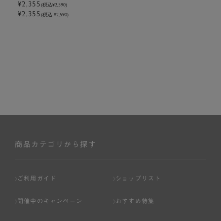
チ4段
¥2,355
(税込
¥2,590
)
¥2,355
(税込 ¥2,590)
商品カテゴリから探す
ご利用ガイド
ショップリスト
開催中のキャンペーン
おすすめ特集