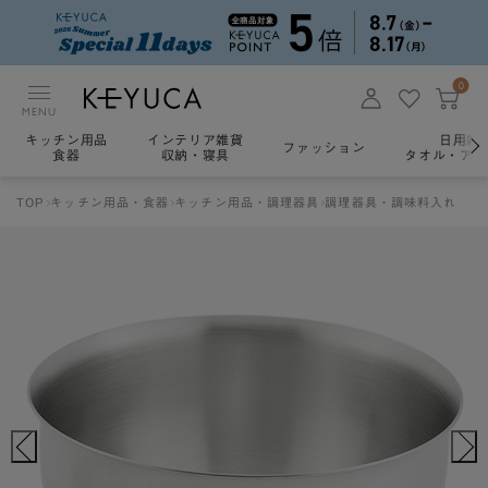
0
MENU
キッチン用品
インテリア雑貨
日用雑
ファッション
食器
収納・寝具
タオル・アロ
TOP
キッチン用品・食器
キッチン用品・調理器具
調理器具・調味料入れ