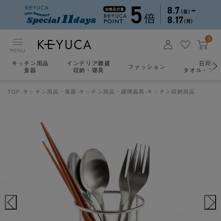
0
MENU
キッチン用品
インテリア雑貨
日用雑
ファッション
食器
収納・寝具
タオル・アロ
TOP
キッチン用品・食器
キッチン用品・調理器具
キッチン収納用品