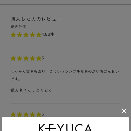
購入した人のレビュー
総合評価:
4.8
6件
5
しっかり重さもあり、こういうシンプルなものがいちばん良い
です。
購入者さん：
とくとく
5
バナナをおしゃれに吊るせます。