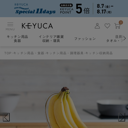
0
MENU
キッチン用品
インテリア雑貨
日用雑
ファッション
食器
収納・寝具
タオル・アロ
TOP
キッチン用品・食器
キッチン用品・調理器具
キッチン収納用品