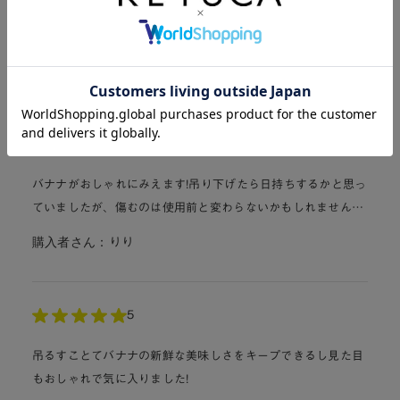
バナナを吊るしていなくても、商品の光沢が綺麗なのでそのま
ま置いておいても馴染みます。
購入者さん：
kotakahopo
4
バナナがおしゃれにみえます!吊り下げたら日持ちするかと思っ
ていましたが、傷むのは使用前と変わらないかもしれません…
購入者さん：
りり
5
吊るすことてバナナの新鮮な美味しさをキープできるし見た目
もおしゃれで気に入りました!