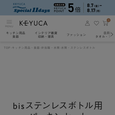
0
MENU
キッチン用品
インテリア雑貨
日用雑
ファッション
食器
収納・寝具
タオル・アロ
TOP
キッチン用品・食器
弁当箱・水筒
水筒・ステンレスボトル