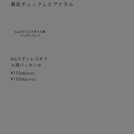
最近チェックしたアイテム
bisステンレスボト
ル用パッキンセッ
ト
¥150
(税込
¥165
)
¥150
(税込 ¥165)