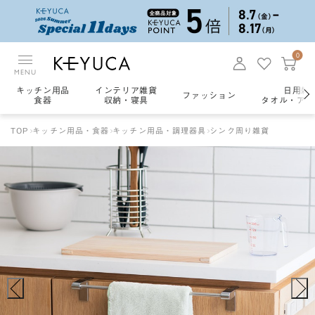
0
MENU
キッチン用品
インテリア雑貨
日用雑
ファッション
食器
収納・寝具
タオル・アロ
TOP
キッチン用品・食器
キッチン用品・調理器具
シンク周り雑貨