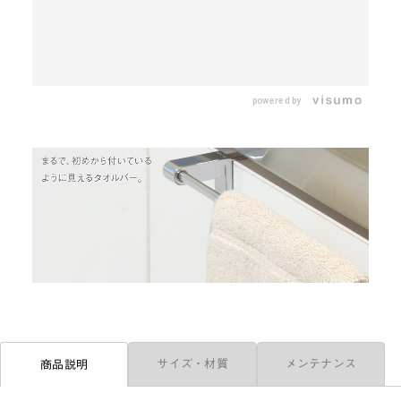
L
o
/
U
a
n
d
m
e
powered by
u
d
t
:
e
7
0
.
9
8
%
サイズ・材質
メンテナンス
商品説明