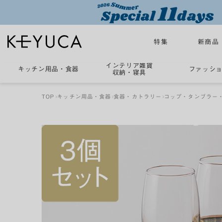
特集
新商品
インテリア雑貨
キッチン用品
・
食器
ファッシ
収納・寝具
TOP
キッチン用品・食器
食器・カトラリー
コップ・タンブラー