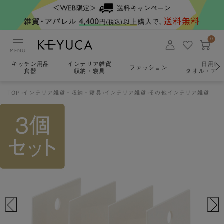
0
MENU
キッチン用品
インテリア雑貨
日用雑
ファッション
食器
収納・寝具
タオル・アロ
TOP
インテリア雑貨・収納・寝具
インテリア雑貨
その他インテリア雑貨