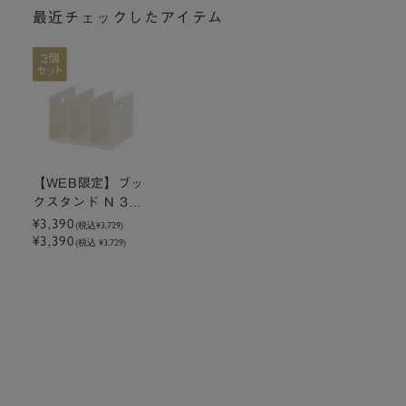
最近チェックしたアイテム
【WEB限定】ブッ
クスタンド N 3個
セット
¥3,390
(税込
¥3,729
)
¥3,390
(税込 ¥3,729)