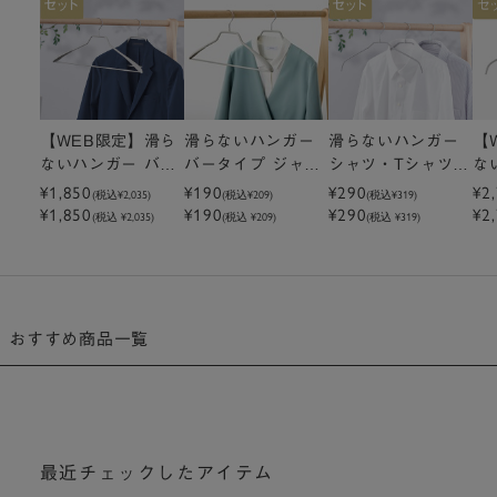
【WEB限定】滑ら
滑らないハンガー
滑らないハンガー
【
ないハンガー バー
バータイプ ジャケ
シャツ・Tシャツ用
な
タイプ ジャケット
¥1,850
ット用レディース
¥190
グレー 3本セット
¥290
ツ
¥2
(税込
¥2,035
)
(税込
¥209
)
(税込
¥319
)
¥1,850
¥190
¥290
¥2
用メンズ グレー 1
グレー
レ
(税込 ¥2,035)
(税込 ¥209)
(税込 ¥319)
0本セット
おすすめ商品一覧
最近チェックしたアイテム