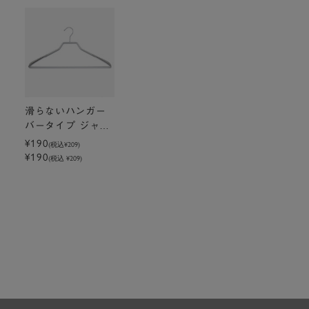
滑らないハンガー
バータイプ ジャケ
ット用メンズ グレ
¥190
(税込
¥209
)
¥190
ー
(税込 ¥209)