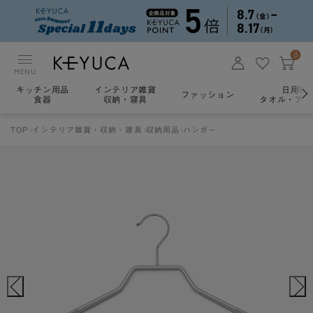
0
MENU
キッチン用品
インテリア雑貨
日用雑
ファッション
食器
収納・寝具
タオル・アロ
TOP
インテリア雑貨・収納・寝具
収納用品
ハンガー