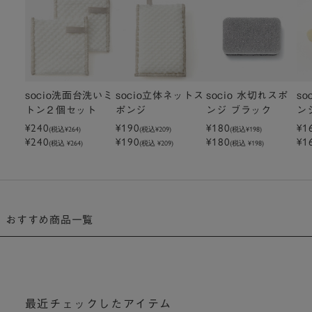
socio洗面台洗いミ
socio立体ネットス
socio 水切れスポ
so
トン２個セット
ポンジ
ンジ ブラック
ン
¥240
¥190
¥180
¥1
(税込
¥264
)
(税込
¥209
)
(税込
¥198
)
¥240
¥190
¥180
¥1
(税込 ¥264)
(税込 ¥209)
(税込 ¥198)
おすすめ商品一覧
最近チェックしたアイテム