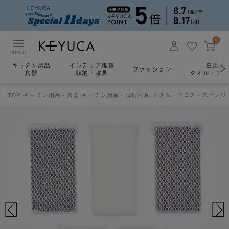
0
MENU
キッチン用品
インテリア雑貨
日用雑
ファッション
食器
収納・寝具
タオル・アロ
TOP
キッチン用品・食器
キッチン用品・調理器具
ふきん・クロス・スポンジ