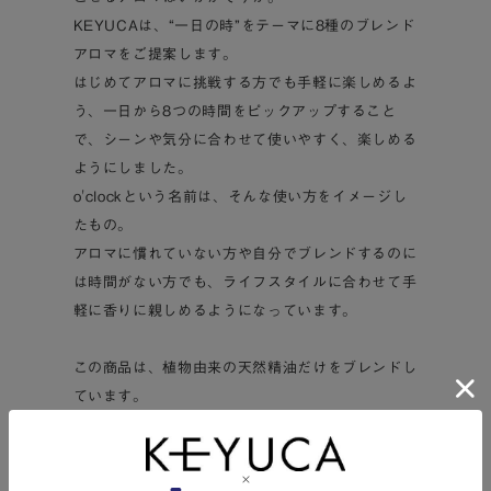
KEYUCAは、“一日の時”をテーマに8種のブレンド
アロマをご提案します。
はじめてアロマに挑戦する方でも手軽に楽しめるよ
う、一日から8つの時間をピックアップすること
で、シーンや気分に合わせて使いやすく、楽しめる
ようにしました。
o'clockという名前は、そんな使い方をイメージし
たもの。
アロマに慣れていない方や自分でブレンドするのに
は時間がない方でも、ライフスタイルに合わせて手
軽に香りに親しめるようになっています。
この商品は、植物由来の天然精油だけをブレンドし
ています。
なりたい気分や目的に合わせ“植物の力”を借りて、
より豊かな生活へ…。