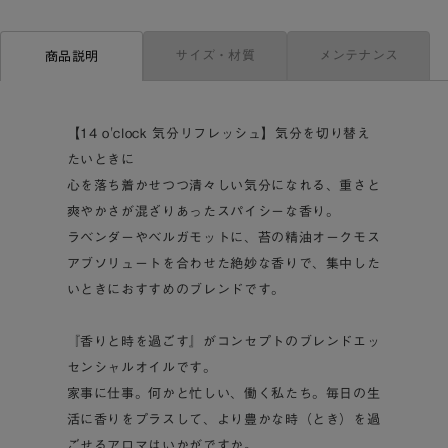
サイズ・材質
メンテナンス
商品説明
【14 o'clock 気分リフレッシュ】気分を切り替え
たいときに
心を落ち着かせつつ清々しい気分になれる、重さと
爽やかさが混ざりあったスパイシーな香り。
ラベンダーやベルガモットに、苔の精油オークモス
アブソリュートを合わせた絶妙な香りで、集中した
いときにおすすめのブレンドです。
『香りと時を過ごす』がコンセプトのブレンドエッ
センシャルオイルです。
家事に仕事。何かと忙しい、働く私たち。毎日の生
活に香りをプラスして、より豊かな時（とき）を過
ごせるアロマはいかがですか。