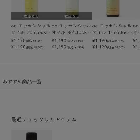
在庫なし
在庫なし
oc エッセンシャル
oc エッセンシャル
oc エッセンシャル
o
オイル 7o'clock 1
オイル 9o'clock 1
オイル 17o'clock
オイ
0ml 一日のはじま
¥1,190
0ml スイッチオン
¥1,190
10ml 夕暮れのまど
¥1,190
1
¥1
(税込
¥1,309
)
(税込
¥1,309
)
(税込
¥1,309
)
¥1,190
¥1,190
¥1,190
¥1
り
ろみ
り
(税込 ¥1,309)
(税込 ¥1,309)
(税込 ¥1,309)
おすすめ商品一覧
最近チェックしたアイテム