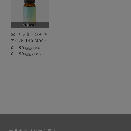
在庫なし
oc エッセンシャル
オイル 14o'clock
10ml 気分リフレッ
¥1,190
(税込
¥1,309
)
¥1,190
シュ
(税込 ¥1,309)