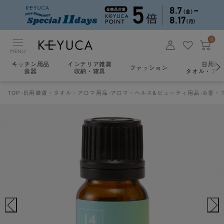
0
MENU
キッチン用品
インテリア雑貨
日用雑
ファッション
食器
収納・寝具
タオル・アロ
TOP
日用雑貨・タオル・アロマ用品
アロマ・ヘルス&ビューティ用品
お香・